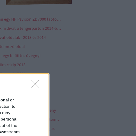
Ami egy HP Pavilion ZD7000 laptopból megmaradt az utókornak
Bikini divat a tengerparton 2014-ben
vat oldalak - 2013 és 2014
telmező oldal
 - egy befőttes üvegnyi
tim csirip 2013
tim csirip 2014
tim csirip 2015
pcsolat - Contact
sonal or
p archívum - képek 2012
ection to
épeslap hanglemez gyűjtemény
ou may
 personal
Komolyzenei hanglemez gyűjtemény
out of the
önyv - dokumentum katalógus
 downstream