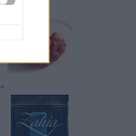
os dió
vat