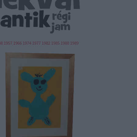
38
1957
1966
1974
1977
1982
1985
1988
1989