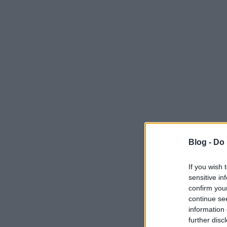
Blog -
Do 
If you wish 
sensitive in
confirm you
continue se
information 
further disc