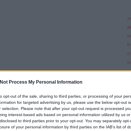
Di
Ér
IC
In
In
In
Not Process My Personal Information
Ka
to opt-out of the sale, sharing to third parties, or processing of your per
Ké
formation for targeted advertising by us, please use the below opt-out s
K
r selection. Please note that after your opt-out request is processed y
eing interest-based ads based on personal information utilized by us or
disclosed to third parties prior to your opt-out. You may separately opt-
K
losure of your personal information by third parties on the IAB’s list of