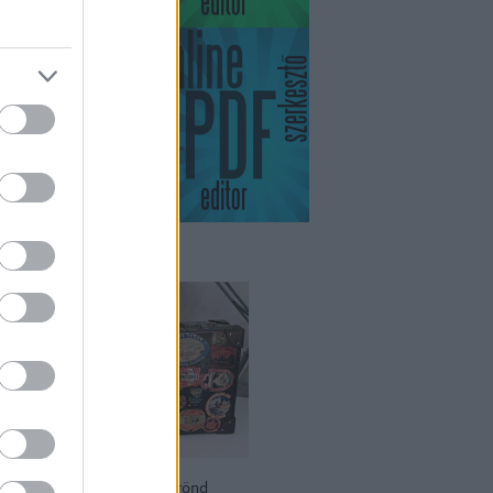
ikviás
zási relikvia – 100 éves bőrönd