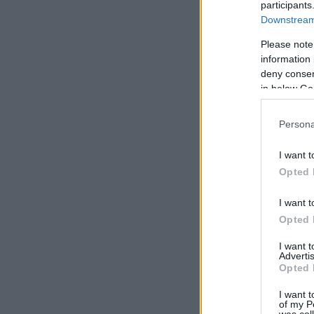
participants
Downstream 
Please note
information 
deny consent
in below Go
Persona
I want t
Opted 
I want t
Opted 
I want 
Advertis
Opted 
I want t
of my P
was col