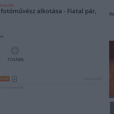
űvésztől
fotóművész alkotása - Fiatal pár,
K
sa
TOVÁBB
Szólj hozzá!
Tetszik
0
a fotóművésztől