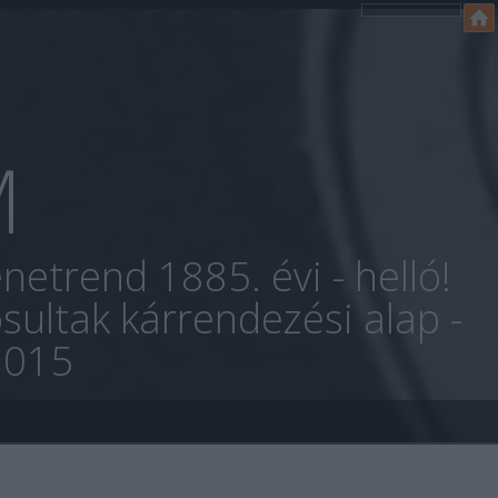
M
netrend 1885. évi - helló!
sultak kárrendezési alap -
2015