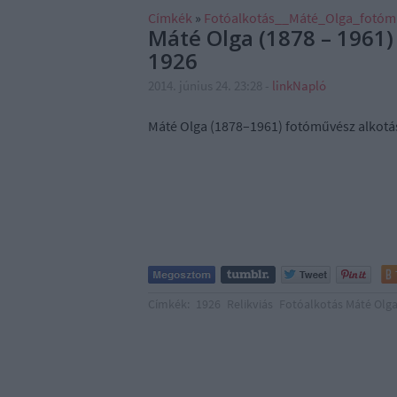
Címkék
»
Fotóalkotás__Máté_Olga_fotóm
Máté Olga (1878 – 1961) 
1926
2014. június 24. 23:28
-
linkNapló
Máté Olga (1878–1961) fotóművész alkotá
Címkék:
1926
Relikviás
Fotóalkotás Máté Olg