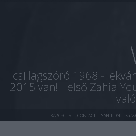
csillagszóró 1968 - lekvá
2015 van! - első Zahia Yo
val
KAPCSOLAT - CONTACT
SANTRON
KRA