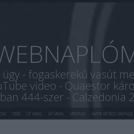
WEBNAPLÓ
r ügy - fogaskerekű vasút me
uTube video - Quaestor káro
óban 444-szer - Calzedonia 
KOW
1885
LP VINYL
SP VINYL
VINTAGE
ANTIK RETRO VINTAGE