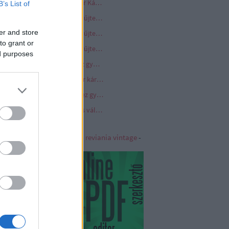
Kormányrendelet - a Quaestor Károsultak Kárrendezési Alapjához a kárrendezés iránti kérelem kormányablakon keresztül történő benyújtásáról
B’s List of
Long Play vinyl hanglemez gyűjtemény
er and store
Long Play vinyl hanglemez gyűjtemény 2. oldal
to grant or
Long Play vinyl hanglemez gyűjtemény 3. oldal
ed purposes
Medium Play vinyl hanglemez gyűjtemény
Quaestor törvény - a Quaestor károsultak kárrendezését biztosító követeléskezelő alap létrehozásáról
Standard Play vinyl hanglemez gyűjtemény
Villanymotor - egyenáramú és váltóáramú villanymotorok a cipős dobozban
iania - Vintage
|
reviania
-
reviania vintage
-
viania kerámia