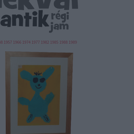
38
1957
1966
1974
1977
1982
1985
1988
1989