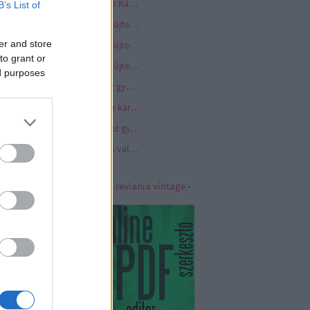
Kormányrendelet - a Quaestor Károsultak Kárrendezési Alapjához a kárrendezés iránti kérelem kormányablakon keresztül történő benyújtásáról
B’s List of
Long Play vinyl hanglemez gyűjtemény
er and store
Long Play vinyl hanglemez gyűjtemény 2. oldal
to grant or
Long Play vinyl hanglemez gyűjtemény 3. oldal
ed purposes
Medium Play vinyl hanglemez gyűjtemény
Quaestor törvény - a Quaestor károsultak kárrendezését biztosító követeléskezelő alap létrehozásáról
Standard Play vinyl hanglemez gyűjtemény
Villanymotor - egyenáramú és váltóáramú villanymotorok a cipős dobozban
iania - Vintage
|
reviania
-
reviania vintage
-
viania kerámia