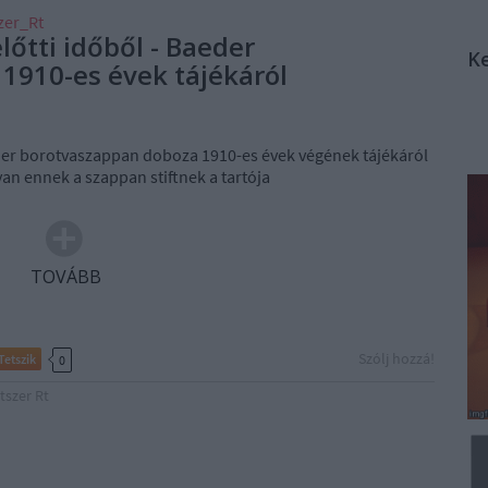
zer_Rt
lőtti időből - Baeder
K
1910-es évek tájékáról
aeder borotvaszappan doboza 1910-es évek végének tájékáról
yan ennek a szappan stiftnek a tartója
TOVÁBB
Szólj hozzá!
Tetszik
0
tszer Rt