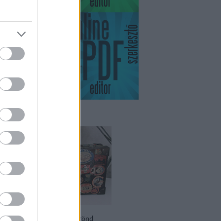
ikviás
zási relikvia – 100 éves bőrönd