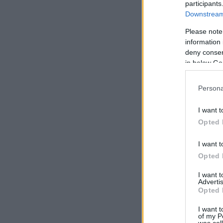
participants
Downstream 
Please note
information 
deny consent
in below Go
Persona
I want t
Opted 
I want t
Opted 
I want 
Advertis
Opted 
I want t
of my P
was col