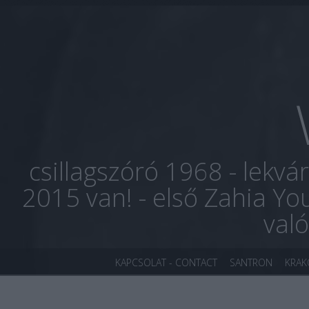
csillagszóró 1968 - lekvá
2015 van! - első Zahia Yo
val
KAPCSOLAT - CONTACT
SANTRON
KRA