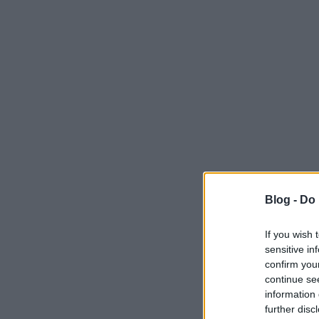
Blog -
Do 
If you wish 
sensitive in
confirm you
continue se
information 
further disc