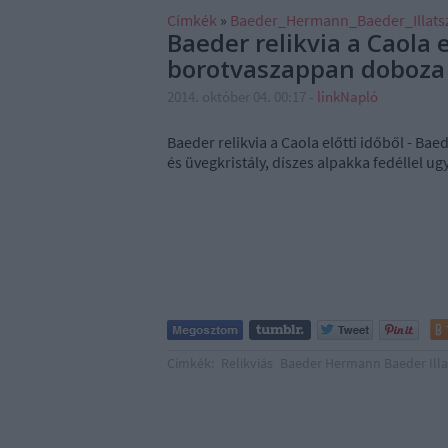
Címkék
»
Baeder_Hermann_Baeder_Illats
Baeder relikvia a Caola e
borotvaszappan doboza 
2014. október 04. 00:17
-
linkNapló
Baeder relikvia a Caola előtti időből - B
és üvegkristály, díszes alpakka fedéllel ug
Címkék:
Relikviás
Baeder Hermann Baeder Illa