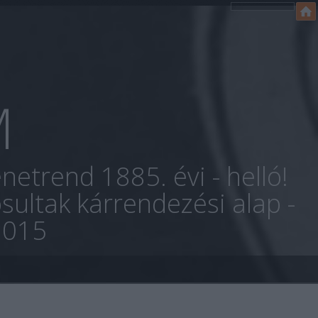
M
netrend 1885. évi - helló!
sultak kárrendezési alap -
2015