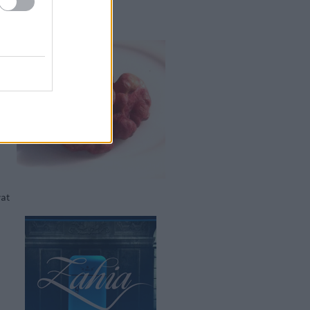
os dió
vat