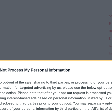
Di
Ér
IC
In
In
In
Not Process My Personal Information
Ka
to opt-out of the sale, sharing to third parties, or processing of your per
Ké
formation for targeted advertising by us, please use the below opt-out s
K
r selection. Please note that after your opt-out request is processed y
eing interest-based ads based on personal information utilized by us or
disclosed to third parties prior to your opt-out. You may separately opt-
K
losure of your personal information by third parties on the IAB’s list of