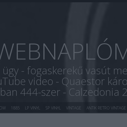
WEBNAPLÓ
r ügy - fogaskerekű vasút me
uTube video - Quaestor káro
óban 444-szer - Calzedonia 
KOW
1885
LP VINYL
SP VINYL
VINTAGE
ANTIK RETRO VINTAGE