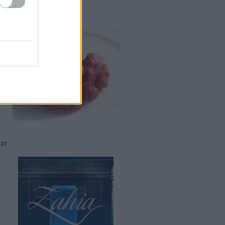
os dió
vat