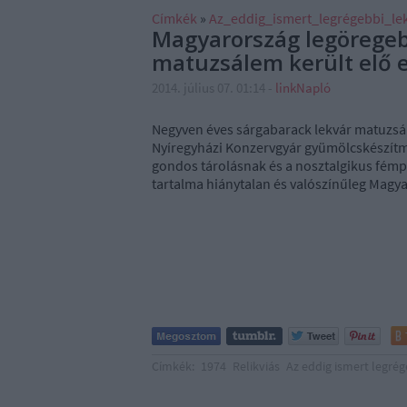
Címkék
»
Az_eddig_ismert_legrégebbi_le
Magyarország legöregebb
matuzsálem került elő 
2014. július 07. 01:14
-
linkNapló
Negyven éves sárgabarack lekvár matuzsál
Nyíregyházi Konzervgyár gyümölcskészítmé
gondos tárolásnak és a nosztalgikus fémp
tartalma hiánytalan és valószínűleg Magy
Címkék:
1974
Relikviás
Az eddig ismert legrég