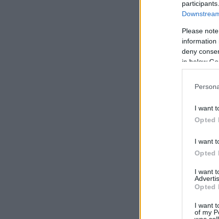
participants
Downstream 
Please note
information 
deny consent
in below Go
Persona
I want t
Opted 
I want t
Opted 
I want 
Advertis
Opted 
I want t
of my P
was col