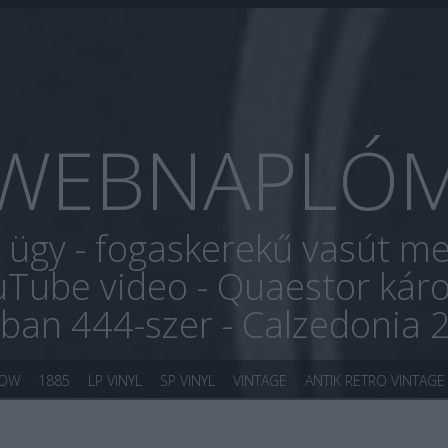
WEBNAPLÓ
r ügy - fogaskerekű vasút me
uTube video - Quaestor káro
óban 444-szer - Calzedonia 
KOW
1885
LP VINYL
SP VINYL
VINTAGE
ANTIK RETRO VINTAGE