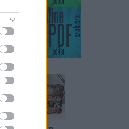
ikviás
zási relikvia – 100 éves bőrönd