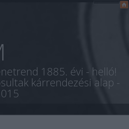
M
netrend 1885. évi - helló!
sultak kárrendezési alap -
2015