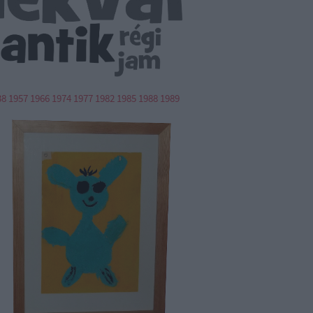
38
1957
1966
1974
1977
1982
1985
1988
1989