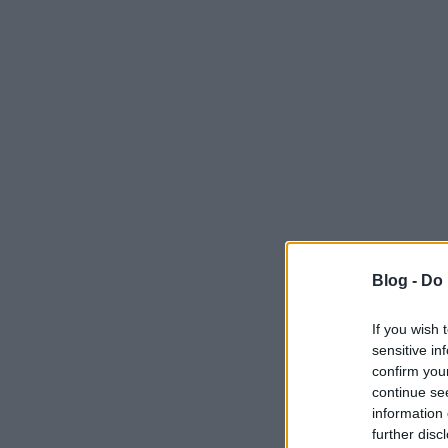
Blog -
Do 
If you wish 
sensitive in
confirm you
continue se
information 
further disc