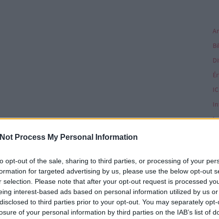
Di
Ér
IC
In
In
In
Not Process My Personal Information
Ka
to opt-out of the sale, sharing to third parties, or processing of your per
Ké
formation for targeted advertising by us, please use the below opt-out s
K
r selection. Please note that after your opt-out request is processed y
eing interest-based ads based on personal information utilized by us or
disclosed to third parties prior to your opt-out. You may separately opt-
K
losure of your personal information by third parties on the IAB’s list of