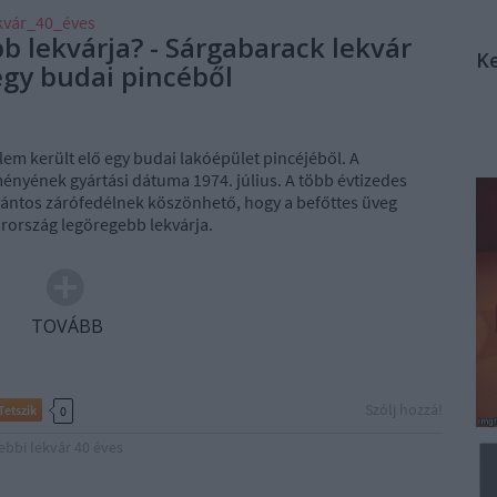
kvár_40_éves
 lekvárja? - Sárgabarack lekvár
K
egy budai pincéből
em került elő egy budai lakóépület pincéjéből. A
nyének gyártási dátuma 1974. július. A több évtizedes
ántos zárófedélnek köszönhető, hogy a befőttes üveg
arország legöregebb lekvárja.
TOVÁBB
Szólj hozzá!
Tetszik
0
ebbi lekvár 40 éves