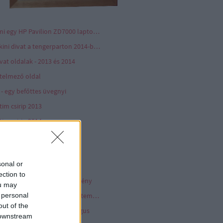
Ami egy HP Pavilion ZD7000 laptopból megmaradt az utókornak
Bikini divat a tengerparton 2014-ben
vat oldalak - 2013 és 2014
telmező oldal
 - egy befőttes üvegnyi
tim csirip 2013
tim csirip 2014
tim csirip 2015
pcsolat - Contact
sonal or
p archívum - képek 2012
ection to
épeslap hanglemez gyűjtemény
ou may
 personal
Komolyzenei hanglemez gyűjtemény
out of the
önyv - dokumentum katalógus
 downstream