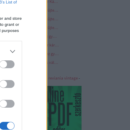
Kormányrendelet - a Quaestor Károsultak Kárrendezési Alapjához a kárrendezés iránti kérelem kormányablakon keresztül történő benyújtásáról
B’s List of
Long Play vinyl hanglemez gyűjtemény
er and store
Long Play vinyl hanglemez gyűjtemény 2. oldal
to grant or
Long Play vinyl hanglemez gyűjtemény 3. oldal
ed purposes
Medium Play vinyl hanglemez gyűjtemény
Quaestor törvény - a Quaestor károsultak kárrendezését biztosító követeléskezelő alap létrehozásáról
Standard Play vinyl hanglemez gyűjtemény
Villanymotor - egyenáramú és váltóáramú villanymotorok a cipős dobozban
iania - Vintage
|
reviania
-
reviania vintage
-
viania kerámia