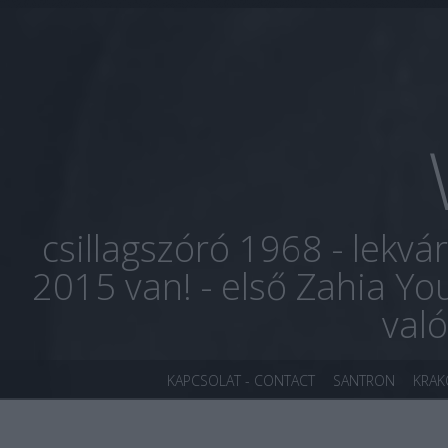
csillagszóró 1968 - lekvá
2015 van! - első Zahia Yo
val
KAPCSOLAT - CONTACT
SANTRON
KRA