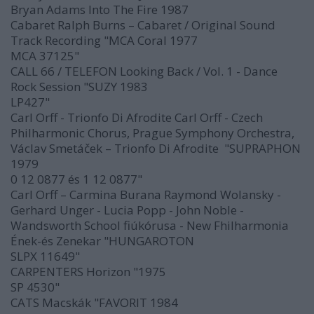
Bryan Adams Into The Fire 1987
Cabaret Ralph Burns ‎– Cabaret / Original Sound
Track Recording "MCA Coral 1977
MCA 37125"
CALL 66 / TELEFON Looking Back / Vol. 1 - Dance
Rock Session "SUZY 1983
LP427"
Carl Orff - Trionfo Di Afrodite Carl Orff - Czech
Philharmonic Chorus, Prague Symphony Orchestra,
Václav Smetáček ‎– Trionfo Di Afrodite "SUPRAPHON
1979
0 12 0877 és 1 12 0877"
Carl Orff – Carmina Burana Raymond Wolansky -
Gerhard Unger - Lucia Popp - John Noble -
Wandsworth School fiúkórusa - New Fhilharmonia
Ének-és Zenekar "HUNGAROTON
SLPX 11649"
CARPENTERS Horizon "1975
SP 4530"
CATS Macskák "FAVORIT 1984