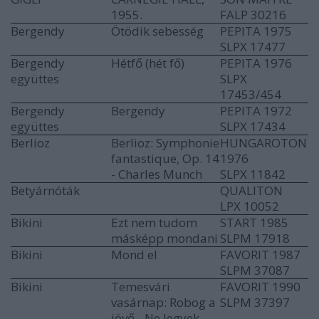
1955.
FALP 30216
Bergendy
Ötödik sebesség
PEPITA 1975
SLPX 17477
Bergendy
Hétfő (hét fő)
PEPITA 1976
együttes
SLPX
17453/454
Bergendy
Bergendy
PEPITA 1972
együttes
SLPX 17434
Berlioz
Berlioz: Symphonie
HUNGAROTON
fantastique, Op. 14
1976
- Charles Munch
SLPX 11842
Betyárnóták
QUALITON
LPX 10052
Bikini
Ezt nem tudom
START 1985
másképp mondani
SLPM 17918
Bikini
Mond el
FAVORIT 1987
SLPM 37087
Bikini
Temesvári
FAVORIT 1990
vasárnap: Robog a
SLPM 37397
jövő - Ne legyek