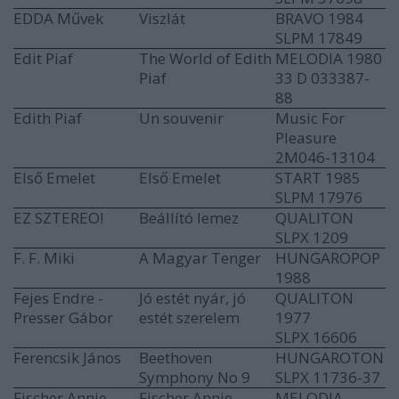
EDDA Művek
Viszlát
BRAVO 1984
SLPM 17849
Edit Piaf
The World of Edith
MELODIA 1980
Piaf
33 D 033387-
88
Edith Piaf
Un souvenir
Music For
Pleasure
2M046-13104
Első Emelet
Első Emelet
START 1985
SLPM 17976
EZ SZTEREO!
Beállító lemez
QUALITON
SLPX 1209
F. F. Miki
A Magyar Tenger
HUNGAROPOP
1988
Fejes Endre -
Jó estét nyár, jó
QUALITON
Presser Gábor
estét szerelem
1977
SLPX 16606
Ferencsik János
Beethoven
HUNGAROTON
Symphony No 9
SLPX 11736-37
Fischer Annie
Fischer Annie
MELODIA