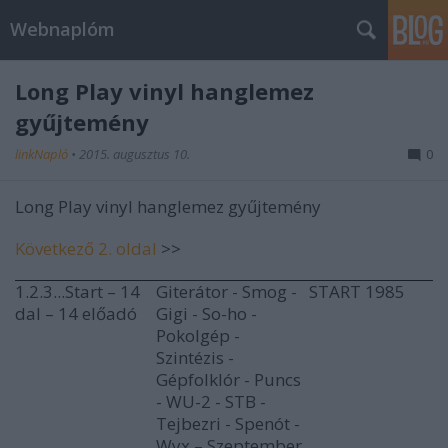
Webnaplóm
Long Play vinyl hanglemez
gyűjtemény
linkNapló
•
2015. augusztus 10.
0
Long Play vinyl hanglemez gyűjtemény
Következő 2. oldal
>>
1.2.3...Start – 14
Giterátor - Smog -
START 1985
dal – 14 előadó
Gigi - So-ho -
Pokolgép -
Szintézis -
Gépfolklór - Puncs
- WU-2 - STB -
Tejbezri - Spenót -
Wyx – Szeptember