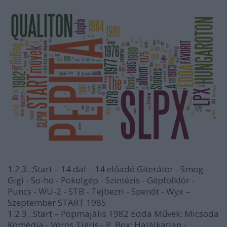
1.2.3...Start – 14 dal – 14 előadó Giterátor - Smog -
Gigi - So-ho - Pokolgép - Szintézis - Gépfolklór -
Puncs - WU-2 - STB - Tejbezri - Spenót - Wyx –
Szeptember START 1985
1.2.3...Start – Popmajális 1982 Edda Művek: Micsoda
Komédia - Vörös Tigris - P. Box: Halálkatlan -