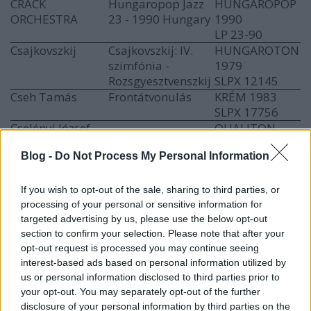
CRACK
Hungaropop Jazz
HUNGAROPOP
ORCHESTRA
23 - 1990 Hungary
1990
LP 23-90
Csajkovszkij
Csajkovszkij: IV.
HUNGAROTON
szimfónia -
1979
Rozsgyesztvenszkij
SLPX 12145
Cseh Tamás
Frontátvonulás
KRÉM 1983
SLPX 17756
Cselényi József
QUALITON
énekel
1982
Blog -
Do Not Process My Personal Information
LPX 10161
Csendes éj
Stille nacht – Music
QUALITON
for Christmas
1976
If you wish to opt-out of the sale, sharing to third parties, or
SLPX 16598
processing of your personal or sensitive information for
targeted advertising by us, please use the below opt-out
DANCE
Love Commando
PROTON – E&E
section to confirm your selection. Please note that after your
1990
opt-out request is processed you may continue seeing
Dankó nóták
QUALITON
interest-based ads based on personal information utilized by
LPX 10094
us or personal information disclosed to third parties prior to
Deák Big Band
Örökszép
QUALITON
your opt-out. You may separately opt-out of the further
melódiák: Adagio
1978
disclosure of your personal information by third parties on the