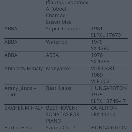
(flauto), Lyobimov
A. (oboe) -
Chamber
Ensembles
ABBA
Super Trouper
1981
SLPXL 17679
ABBA
Waterloo
1975
SX 1280
ABBA
ABBA
1976
SX 1355
Ablonczy Mihály
Magyarok
VIDEOART
1989
VLP 002
Arany János –
Básti Lajos
HUNGAROTON
Toldi
1975
SLPX 13746-47
BACHER MIHALY
BEETHOVEN:
QUALITON
SONATAS FOR
LPX 11414
PIANO
Bartók Béla
Szereti Ön...?
HUNGAROTON