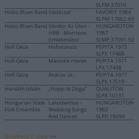
SLPM 37010
Hobo Blues Band
Vadászat
FAVORIT 1984
SLPM 17862-63
Hobo Blues Band
Vándor Az Úton -
HUNGAROTON
HBB - Morrison
1987
Emlékműsor
SLMP 37091-92
Hofi Géza
Hofisszeusz
PEPITA 1973
SLPX 17468
Hofi Géza
Második menet
PEPITA 1971
LPX 17438
Hofi Géza
Akácos út...
PEPITA 1977
SLPX 17519
Horváth István
„Hopp te Zsiga”
QUALITON
SLPX 10131
Hungarian State
Lakodalmas -
HUNGAROTON
Folk Ensemble
Wedding Songs
1983
And Dances
SLPD 18090
Következő 2. oldal
>>