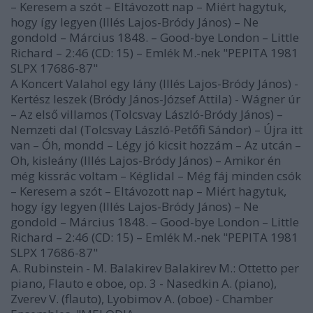
– Keresem a szót – Eltávozott nap – Miért hagytuk,
hogy így legyen (Illés Lajos-Bródy János) – Ne
gondold – Március 1848. – Good-bye London – Little
Richard – 2:46 (CD: 15) – Emlék M.-nek "PEPITA 1981
SLPX 17686-87"
A Koncert Valahol egy lány (Illés Lajos-Bródy János) -
Kertész leszek (Bródy János-József Attila) - Wágner úr
– Az első villamos (Tolcsvay László-Bródy János) –
Nemzeti dal (Tolcsvay László-Petőfi Sándor) – Újra itt
van – Óh, mondd – Légy jó kicsit hozzám – Az utcán –
Oh, kisleány (Illés Lajos-Bródy János) – Amikor én
még kissrác voltam – Kéglidal – Még fáj minden csók
– Keresem a szót – Eltávozott nap – Miért hagytuk,
hogy így legyen (Illés Lajos-Bródy János) – Ne
gondold – Március 1848. – Good-bye London – Little
Richard – 2:46 (CD: 15) – Emlék M.-nek "PEPITA 1981
SLPX 17686-87"
A. Rubinstein - M. Balakirev Balakirev M.: Ottetto per
piano, Flauto e oboe, op. 3 - Nasedkin A. (piano),
Zverev V. (flauto), Lyobimov A. (oboe) - Chamber