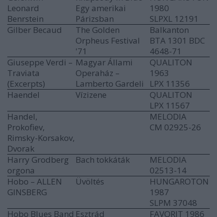
Leonard
Egy amerikai
1980
Benrstein
Párizsban
SLPXL 12191
Gilber Becaud
The Golden
Balkanton
Orpheus Festival
BTA 1301 BDC
'71
4648-71
Giuseppe Verdi ‎–
Magyar Állami
QUALITON
Traviata
Operaház –
1963
(Excerpts)
Lamberto Gardeli
LPX 11356
Haendel
Vízizene
QUALITON
LPX 11567
Handel,
MELODIA
Prokofiev,
CM 02925-26
Rimsky-Korsakov,
Dvorak
Harry Grodberg
Bach tokkáták
MELODIA
orgona
02513-14
Hobo – ALLEN
Üvöltés
HUNGAROTON
GINSBERG
1987
SLPM 37048
Hobo Blues Band
Esztrád
FAVORIT 1986