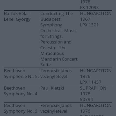
1978
FX 12093
Bartók Béla -
Conducting The
HUNGAROTON
Lehel György
Budapest
1967
Symphony
LPX 1301
Orchestra ‎- Music
for Strings,
Percussion and
Celesta - The
Miraculous
Mandarin Concert
Suite
Beethoven
Ferencsik János
HUNGAROTON
Symphonie Nr. 5.
vezényletével
1976
LPX 11457
Beethoven
Paul Kletzki
SUPRAPHON
Symphony No. 4.
1978
50794
Beethoven
Ferencsik János
HUNGAROTON
Symphony No. 6.
vezényletével
1976