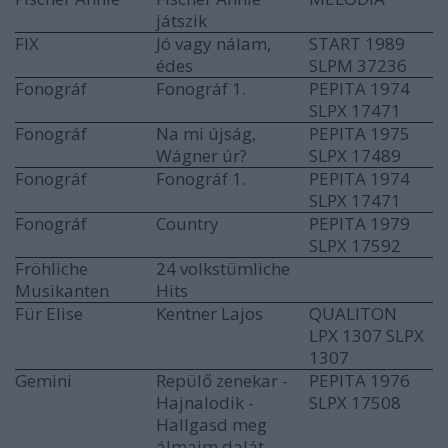
játszik
FIX
Jó vagy nálam,
START 1989
édes
SLPM 37236
Fonográf
Fonográf 1.
PEPITA 1974
SLPX 17471
Fonográf
Na mi újság,
PEPITA 1975
Wágner úr?
SLPX 17489
Fonográf
Fonográf 1.
PEPITA 1974
SLPX 17471
Fonográf
Country
PEPITA 1979
SLPX 17592
Fröhliche
24 volkstümliche
Musikanten
Hits
Für Elise
Kentner Lajos
QUALITON
LPX 1307 SLPX
1307
Gemini
Repülő zenekar -
PEPITA 1976
Hajnalodik -
SLPX 17508
Hallgasd meg
álmaim dalát -