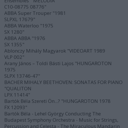
Ensembles "MELODIA
C10-08775 08776"
ABBA Super Trouper "1981
SLPXL 17679"
ABBA Waterloo "1975
SX 1280"
ABBA ABBA "1976
SX 1355"
Ablonczy Mihály Magyarok "VIDEOART 1989
VLP 002"
Arany János – Toldi Básti Lajos "HUNGAROTON
1975
SLPX 13746-47"
BACHER MIHALY BEETHOVEN: SONATAS FOR PIANO
"QUALITON
LPX 11414"
Bartók Béla Szereti Ön...? "HUNGAROTON 1978
FX 12093"
Bartók Béla - Lehel György Conducting The
Budapest Symphony Orchestra ‎- Music for Strings,
Percussion and Celesta - The Miraculous Mandarin