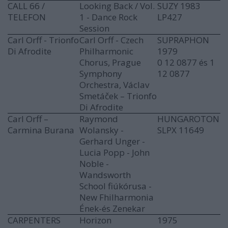
CALL 66 /
Looking Back / Vol.
SUZY 1983
TELEFON
1 - Dance Rock
LP427
Session
Carl Orff - Trionfo
Carl Orff - Czech
SUPRAPHON
Di Afrodite
Philharmonic
1979
Chorus, Prague
0 12 0877 és 1
Symphony
12 0877
Orchestra, Václav
Smetáček ‎– Trionfo
Di Afrodite
Carl Orff –
Raymond
HUNGAROTON
Carmina Burana
Wolansky -
SLPX 11649
Gerhard Unger -
Lucia Popp - John
Noble -
Wandsworth
School fiúkórusa -
New Fhilharmonia
Ének-és Zenekar
CARPENTERS
Horizon
1975