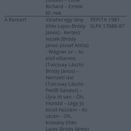
Richard – Emlék
M.-nek
A Koncert
Valahol egy lány
PEPITA 1981
(Illés Lajos-Bródy
SLPX 17686-87
János) - Kertész
leszek (Bródy
János-József Attila)
- Wágner úr – Az
első villamos
(Tolcsvay László-
Bródy János) –
Nemzeti dal
(Tolcsvay László-
Petőfi Sándor) –
Újra itt van – Óh,
mondd – Légy jó
kicsit hozzám – Az
utcán – Oh,
kisleány (Illés
Lajos-Bródy János)