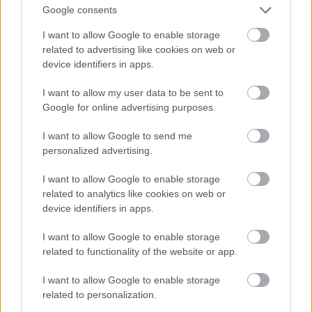
Google consents
Demjén Ferenc
Fújom a dalt
PEPITA 1977
SLPX 17535
I want to allow Google to enable storage
Digital Scream
Hé várj
ARÉNA Records
related to advertising like cookies on web or
1993
device identifiers in apps.
DINAMIT
A híd
PEPITA 1981
SLPX 17685
I want to allow my user data to be sent to
DINAMIT
PEPITA 1980
Google for online advertising purposes.
SLPX 17628
I want to allow Google to send me
Dire Straits
On Every Street
personalized advertising.
Disco Dancin' - 14
EMI Records
Original Hits
Holland B.V.
I want to allow Google to enable storage
‎1978
related to analytics like cookies on web or
5C 056-26040
device identifiers in apps.
Dmitri
Symphony Nr. 13
MELODIA 1979
Shostakovich
Op. 113
33CM-02905
I want to allow Google to enable storage
33CM-02906
related to functionality of the website or app.
Dóczy József
Édesanyám te jó
QUALITON
dalai
asszony
1977
I want to allow Google to enable storage
SLPX10088
related to personalization.
Domenico
Il Maestro Di
HUNGAROTON