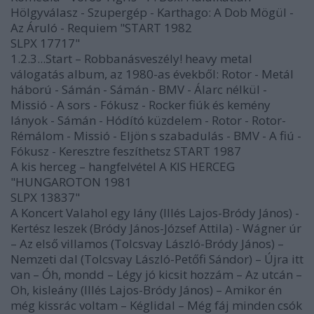
Hölgyválasz - Szupergép - Karthago: A Dob Mögül -
Az Áruló - Requiem "START 1982
SLPX 17717"
1.2.3...Start – Robbanásveszély! heavy metal
válogatás album, az 1980-as évekből: Rotor - Metál
háború - Sámán - Sámán - BMV - Álarc nélkül -
Missió - A sors - Fókusz - Rocker fiúk és kemény
lányok - Sámán - Hódító küzdelem - Rotor - Rotor-
Rémálom - Missió - Eljön s szabadulás - BMV - A fiú -
Fókusz - Keresztre feszíthetsz START 1987
A kis herceg – hangfelvétel A KIS HERCEG
"HUNGAROTON 1981
SLPX 13837"
A Koncert Valahol egy lány (Illés Lajos-Bródy János) -
Kertész leszek (Bródy János-József Attila) - Wágner úr
– Az első villamos (Tolcsvay László-Bródy János) –
Nemzeti dal (Tolcsvay László-Petőfi Sándor) – Újra itt
van – Óh, mondd – Légy jó kicsit hozzám – Az utcán –
Oh, kisleány (Illés Lajos-Bródy János) – Amikor én
még kissrác voltam – Kéglidal – Még fáj minden csók