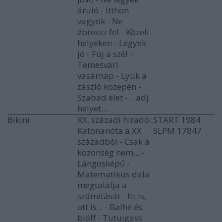
áruló - Itthon
vagyok - Ne
ébressz fel - Közeli
helyeken - Legyek
jó - Fúj a szél -
Temesvári
vasárnap - Lyuk a
zászló közepén -
Szabad élet - ...adj
helyet…
Bikini
XX. századi híradó:
START 1984
Katonanóta a XX.
SLPM 17847
századból - Csak a
közönség nem... -
Lángosképű -
Matematikus dala
megtalálja a
számítását - Itt is,
ott is... - Balhé és
blöff - Tutujgass