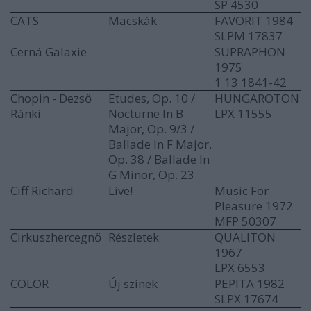
SP 4530
CATS
Macskák
FAVORIT 1984
SLPM 17837
Cerná Galaxie
SUPRAPHON
1975
1 13 1841-42
Chopin - Dezső
Etudes, Op. 10 /
HUNGAROTON
Ránki
Nocturne In B
LPX 11555
Major, Op. 9/3 /
Ballade In F Major,
Op. 38 / Ballade In
G Minor, Op. 23
Ciff Richard
Live!
Music For
Pleasure 1972
MFP 50307
Cirkuszhercegnő
Részletek
QUALITON
1967
LPX 6553
COLOR
Új színek
PEPITA 1982
SLPX 17674