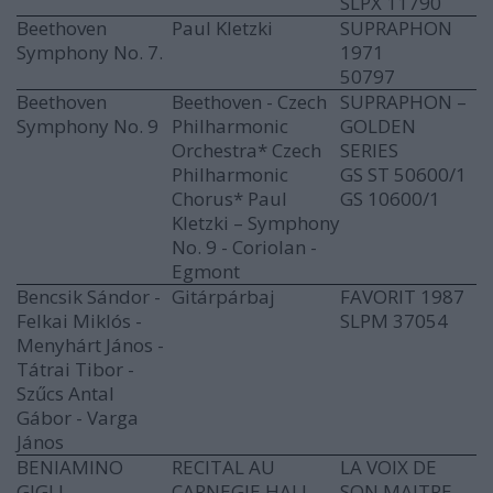
SLPX 11790
Beethoven
Paul Kletzki
SUPRAPHON
Symphony No. 7.
1971
50797
Beethoven
Beethoven - Czech
SUPRAPHON –
Symphony No. 9
Philharmonic
GOLDEN
Orchestra* Czech
SERIES
Philharmonic
GS ST 50600/1
Chorus* Paul
GS 10600/1
Kletzki ‎– Symphony
No. 9 - Coriolan -
Egmont
Bencsik Sándor -
Gitárpárbaj
FAVORIT 1987
Felkai Miklós -
SLPM 37054
Menyhárt János -
Tátrai Tibor -
Szűcs Antal
Gábor - Varga
János
BENIAMINO
RECITAL AU
LA VOIX DE
GIGLI
CARNEGIE HALL,
SON MAITRE