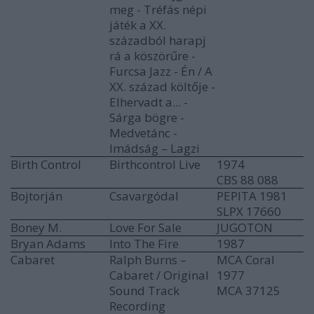
meg - Tréfás népi
játék a XX.
századból harapj
rá a köszörűre -
Furcsa Jazz - Én / A
XX. század költője -
Elhervadt a... -
Sárga bögre -
Medvetánc -
Imádság – Lagzi
Birth Control
Birthcontrol Live
1974
CBS 88 088
Bojtorján
Csavargódal
PEPITA 1981
SLPX 17660
Boney M.
Love For Sale
JUGOTON
Bryan Adams
Into The Fire
1987
Cabaret
Ralph Burns ‎–
MCA Coral
Cabaret / Original
1977
Sound Track
MCA 37125
Recording