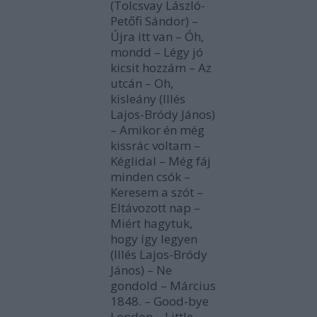
(Tolcsvay László-
Petőfi Sándor) –
Újra itt van – Óh,
mondd – Légy jó
kicsit hozzám – Az
utcán – Oh,
kisleány (Illés
Lajos-Bródy János)
– Amikor én még
kissrác voltam –
Kéglidal – Még fáj
minden csók –
Keresem a szót –
Eltávozott nap –
Miért hagytuk,
hogy így legyen
(Illés Lajos-Bródy
János) – Ne
gondold – Március
1848. – Good-bye
London – Little