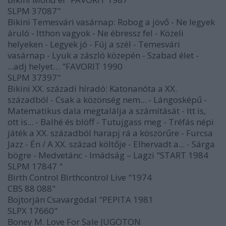
SLPM 37087"
Bikini Temesvári vasárnap: Robog a jövő - Ne legyek
áruló - Itthon vagyok - Ne ébressz fel - Közeli
helyeken - Legyek jó - Fúj a szél - Temesvári
vasárnap - Lyuk a zászló közepén - Szabad élet -
...adj helyet… "FAVORIT 1990
SLPM 37397"
Bikini XX. századi híradó: Katonanóta a XX.
századból - Csak a közönség nem... - Lángosképű -
Matematikus dala megtalálja a számítását - Itt is,
ott is... - Balhé és blöff - Tutujgass meg - Tréfás népi
játék a XX. századból harapj rá a köszörűre - Furcsa
Jazz - Én / A XX. század költője - Elhervadt a... - Sárga
bögre - Medvetánc - Imádság – Lagzi "START 1984
SLPM 17847 "
Birth Control Birthcontrol Live "1974
CBS 88 088"
Bojtorján Csavargódal "PEPITA 1981
SLPX 17660"
Boney M. Love For Sale JUGOTON