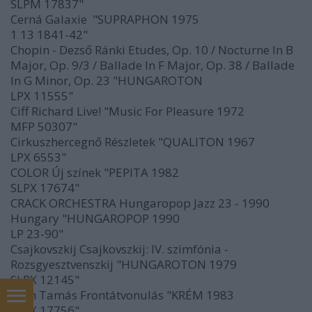
SLPM 17837"
Cerná Galaxie "SUPRAPHON 1975
1 13 1841-42"
Chopin - Dezső Ránki Etudes, Op. 10 / Nocturne In B
Major, Op. 9/3 / Ballade In F Major, Op. 38 / Ballade
In G Minor, Op. 23 "HUNGAROTON
LPX 11555"
Ciff Richard Live! "Music For Pleasure 1972
MFP 50307"
Cirkuszhercegnő Részletek "QUALITON 1967
LPX 6553"
COLOR Új színek "PEPITA 1982
SLPX 17674"
CRACK ORCHESTRA Hungaropop Jazz 23 - 1990
Hungary "HUNGAROPOP 1990
LP 23-90"
Csajkovszkij Csajkovszkij: IV. szimfónia -
Rozsgyesztvenszkij "HUNGAROTON 1979
SLPX 12145"
Cseh Tamás Frontátvonulás "KRÉM 1983
Kapcsolat - Contact
SLPX 17756"