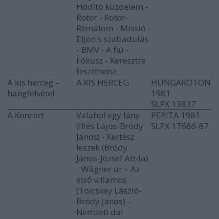
Hódító küzdelem -
Rotor - Rotor-
Rémálom - Missió -
Eljön s szabadulás
- BMV - A fiú -
Fókusz - Keresztre
feszíthetsz
A kis herceg –
A KIS HERCEG
HUNGAROTON
hangfelvétel
1981
SLPX 13837
A Koncert
Valahol egy lány
PEPITA 1981
(Illés Lajos-Bródy
SLPX 17686-87
János) - Kertész
leszek (Bródy
János-József Attila)
- Wágner úr – Az
első villamos
(Tolcsvay László-
Bródy János) –
Nemzeti dal