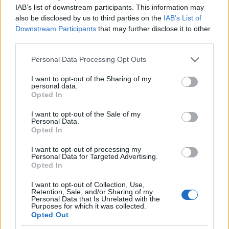
(Albinoni) - Tavaszi
SLPX 16596
IAB’s list of downstream participants. This information may
zsongás (Sinding) -
also be disclosed by us to third parties on the
IAB’s List of
A gyöngyhalász
Downstream Participants
that may further disclose it to other
(Bizet) - Poem
third parties.
(Fibich) - Szerelmi
álmok (Liszt
Please note that this website/app uses one or more Google
Personal Data Processing Opt Outs
services and may gather and store information including but
Ferenc) - A Duna
not limited to your visit or usage behaviour. You may click to
I want to opt-out of the Sharing of my
hullámain
personal data.
grant or deny consent to Google and its third-party tags to
(Ivanovici) - Perzsa
Opted In
use your data for below specified purposes in below Google
vásár (Ketelbey) -
consent section.
Für Elise
I want to opt-out of the Sale of my
Personal Data.
(Beethoven) -
Opted In
Szerenád (Toselli) -
Románc
I want to opt-out of processing my
Personal Data for Targeted Advertising.
(Csajkovszkij) -
Opted In
Mattinata
(Leoncavallo) - E-
I want to opt-out of Collection, Use,
Retention, Sale, and/or Sharing of my
dúr etűd (Chopin)
Personal Data that Is Unrelated with the
DEEP PURPLE
Machine Head
Purposes for which it was collected.
Opted Out
DEEP PURPLE
Fireball
1971
SHVL 793