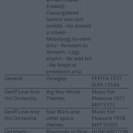
Énekelj! -
Csavargóének -
Semmi sem tart
örökké - Ha eladod
a szíved -
Mosolyogj ha elém
állsz - Keresem az
álmaim - Légy
enyém - Ne add fel!
- Ne felejts el
emlékezni arra
Generál
Zenegép
PEPITA 1977
SLPX 17534
Geoff Love And
Big War Movie
Music For
His Orchestra
Themes
Pleasure 1971
MFP 5171
Geoff Love And
Star Wars and
Music For
His Orchestra
other space
Pleasure 1978
themes
MFP 50355
Gershwin -
Rhapsody in Blue -
HUNGAROTON