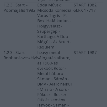
1.2.3...Start –
Edda Művek:
START 1982
Popmajális 1982
Micsoda Komédia -
SLPX 17717
Vörös Tigris - P.
Box: Halálkatlan -
Hölgyválasz -
Szupergép -
Karthago: A Dob
Mögül - Az Áruló -
Requiem
1.2.3...Start –
heavy metal
START 1987
Robbanásveszély!
válogatás album,
az 1980-as
évekből: Rotor -
Metál háború -
Sámán - Sámán -
BMV - Álarc nélkül
- Missió - A sors -
Fókusz - Rocker
fiúk és kemény
lányok - Sámán -