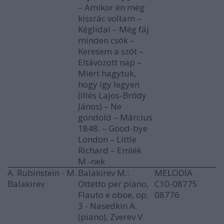
– Amikor én még
kissrác voltam –
Kéglidal – Még fáj
minden csók –
Keresem a szót –
Eltávozott nap –
Miért hagytuk,
hogy így legyen
(Illés Lajos-Bródy
János) – Ne
gondold – Március
1848. – Good-bye
London – Little
Richard – Emlék
M.-nek
A. Rubinstein - M.
Balakirev M.:
MELODIA
Balakirev
Ottetto per piano,
C10-08775
Flauto e oboe, op.
08776
3 - Nasedkin A.
(piano), Zverev V.