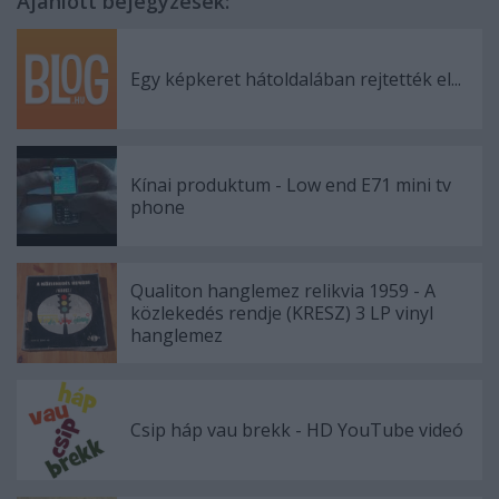
Ajánlott bejegyzések:
Egy képkeret hátoldalában rejtették el...
Kínai produktum - Low end E71 mini tv
phone
Qualiton hanglemez relikvia 1959 - A
közlekedés rendje (KRESZ) 3 LP vinyl
hanglemez
Csip háp vau brekk - HD YouTube videó