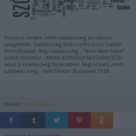
Statikus címkék: Antik szódásüveg bordázott
üvegtesttel. Szódásüveg kitárt csőrű turul madár
kiömlőcsővel. Régi szódásüveg - "Nem Nem Soha!"
öntött felirattal - ANNA SZIKVIZGYÁR CSABACSŰD
véset a szódásüveg fejrészében. Régi szikvíz, antik
szódavíz üveg - Vetó Sándor Budapest 1938.
Címkék:
1938
Relikviás