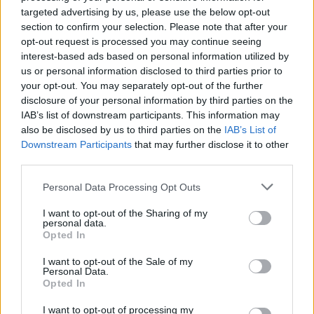
targeted advertising by us, please use the below opt-out
section to confirm your selection. Please note that after your
opt-out request is processed you may continue seeing
interest-based ads based on personal information utilized by
Fém fejrész "ANNA SZIKVIZGYÁR CSABACSŰD" véset -
us or personal information disclosed to third parties prior to
turul madár fej kiömlőcső
your opt-out. You may separately opt-out of the further
disclosure of your personal information by third parties on the
IAB’s list of downstream participants. This information may
also be disclosed by us to third parties on the
IAB’s List of
Downstream Participants
that may further disclose it to other
third parties.
Please note that this website/app uses one or more Google
Personal Data Processing Opt Outs
services and may gather and store information including but
not limited to your visit or usage behaviour. You may click to
I want to opt-out of the Sharing of my
personal data.
grant or deny consent to Google and its third-party tags to
Opted In
use your data for below specified purposes in below Google
consent section.
I want to opt-out of the Sale of my
Personal Data.
Opted In
I want to opt-out of processing my