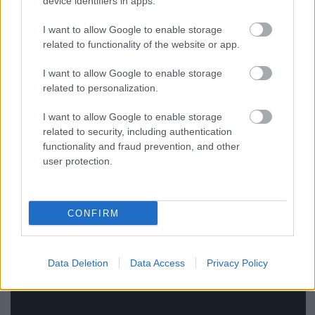
device identifiers in apps.
I want to allow Google to enable storage
related to functionality of the website or app.
I want to allow Google to enable storage
related to personalization.
I want to allow Google to enable storage
related to security, including authentication
YouTube videó -
Régi - antik szódásüveg - "Nem
functionality and fraud prevention, and other
Nem Soha!" felirattal Vető Sándor Budapest
user protection.
1938.
CONFIRM
Data Deletion
Data Access
Privacy Policy