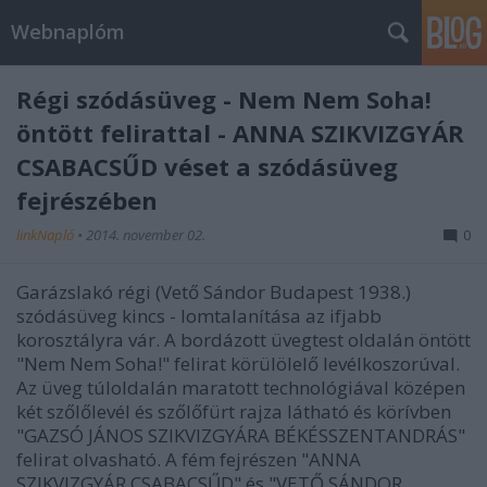
Webnaplóm
Régi szódásüveg - Nem Nem Soha!
öntött felirattal - ANNA SZIKVIZGYÁR
CSABACSŰD véset a szódásüveg
fejrészében
linkNapló
•
2014. november 02.
0
Garázslakó régi (Vető Sándor Budapest 1938.)
szódásüveg kincs - lomtalanítása az ifjabb
korosztályra vár. A bordázott üvegtest oldalán öntött
"Nem Nem Soha!" felirat körülölelő levélkoszorúval.
Az üveg túloldalán maratott technológiával középen
két szőlőlevél és szőlőfürt rajza látható és körívben
"GAZSÓ JÁNOS SZIKVIZGYÁRA BÉKÉSSZENTANDRÁS"
felirat olvasható. A fém fejrészen "ANNA
SZIKVIZGYÁR CSABACSŰD" és "VETŐ SÁNDOR