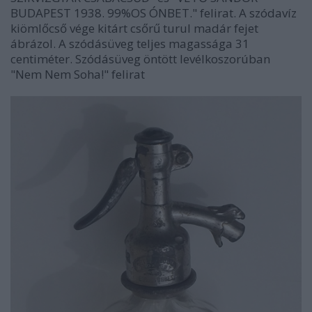
BUDAPEST 1938. 99%OS ÓNBET." felirat. A szódavíz
kiömlőcső vége kitárt csőrű turul madár fejet
ábrázol. A szódásüveg teljes magassága 31
centiméter. Szódásüveg öntött levélkoszorúban
"Nem Nem Soha!" felirat