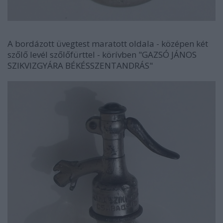
A bordázott üvegtest maratott oldala - középen két
szőlő levél szőlőfürttel - körívben "GAZSÓ JÁNOS
SZIKVIZGYÁRA BÉKÉSSZENTANDRÁS"