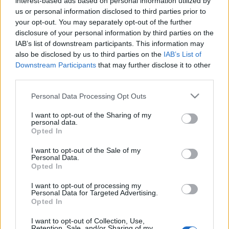
interest-based ads based on personal information utilized by
us or personal information disclosed to third parties prior to
your opt-out. You may separately opt-out of the further
disclosure of your personal information by third parties on the
IAB’s list of downstream participants. This information may
also be disclosed by us to third parties on the
IAB’s List of
Downstream Participants
that may further disclose it to other
third parties.
Please note that this website/app uses one or more Google
Personal Data Processing Opt Outs
ROZGONYI - MODERN fényképész - Budapest IV.
services and may gather and store information including but
Calvin tér 5.
not limited to your visit or usage behaviour. You may click to
I want to opt-out of the Sharing of my
personal data.
grant or deny consent to Google and its third-party tags to
Opted In
(A mai Kálvin tér: neve 1874-től Calvin tér, 1953-tól
use your data for below specified purposes in below Google
consent section.
Kálvin tér)
I want to opt-out of the Sale of my
Personal Data.
Opted In
Statikus címkék: Fiatal pár - Rozgonyi műterem
fotóalkotás 1910 körül - A kép hátoldalán a
I want to opt-out of processing my
Rozgonyi műterem körbélyegzője - Fiatal pár - a fotó
Personal Data for Targeted Advertising.
Opted In
mérete 13,5 x 8,5 centiméter
I want to opt-out of Collection, Use,
Retention, Sale, and/or Sharing of my