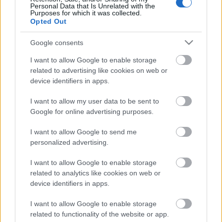
Personal Data that Is Unrelated with the
Purposes for which it was collected.
Opted Out
Címkék:
1910
Relikviás
Google consents
I want to allow Google to enable storage
related to advertising like cookies on web or
device identifiers in apps.
Ajánlott bejegyzések:
I want to allow my user data to be sent to
Ezermester relikvia - az Ezermester 1957.
Google for online advertising purposes.
évi lapszámaiban megjelent
vasútmodellezés témájú cikkek
I want to allow Google to send me
personalized advertising.
I want to allow Google to enable storage
Fővárosi Autóbuszüzem relikvia -
related to analytics like cookies on web or
vonalhálózati térkép 1965
device identifiers in apps.
I want to allow Google to enable storage
Kromofág termékcsalád relikvia - a
related to functionality of the website or app.
Topalin dresszing óta már nem