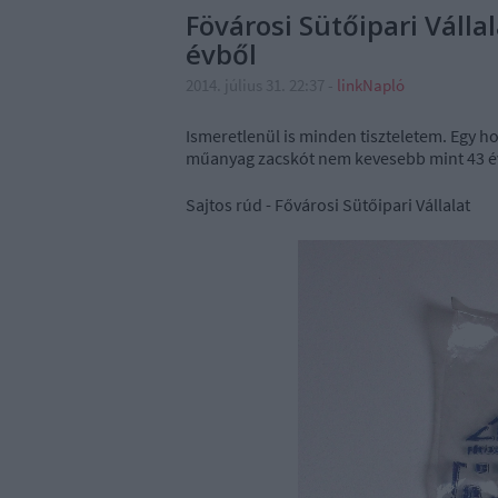
Fövárosi Sütőipari Vállal
évből
2014. július 31. 22:37
-
linkNapló
Ismeretlenül is minden tiszteletem. Egy h
műanyag zacskót nem kevesebb mint 43 é
Sajtos rúd - Fővárosi Sütőipari Vállalat