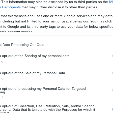
0
. This information may also be disclosed by us to third parties on the
IA
Participants
that may further disclose it to other third parties.
 that this website/app uses one or more Google services and may gath
including but not limited to your visit or usage behaviour. You may click 
nlott bejegyzések:
 to Google and its third-party tags to use your data for below specifi
ogle consent section.
l Data Processing Opt Outs
o opt-out of the Sharing of my personal data.
In
Rev
re
o opt-out of the Sale of my Personal Data.
gyzés trackback címe:
In
o.blog.hu/api/trackback/id/6563567
to opt-out of processing my Personal Data for Targeted
ing.
In
Kommentek:
ében felhasználói tartalomnak minősülnek, értük a
szolgáltatás technikai
o opt-out of Collection, Use, Retention, Sale, and/or Sharing
t nem ellenőrzi. Kifogás esetén forduljon a blog szerkesztőjéhez. Részletek a
ersonal Data that Is Unrelated with the Purposes for which it
telekben
és az
adatvédelmi tájékoztatóban
.
lected.