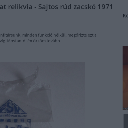
at relikvia - Sajtos rúd zacskó 1971
K
onfitársunk, minden funkció nélkül, megőrizte ezt a
vig. Mostantól én őrzöm tovább