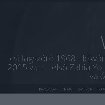
csillagszóró 1968 - lekvá
2015 van! - első Zahia Yo
val
KAPCSOLAT - CONTACT
SANTRON
KRA