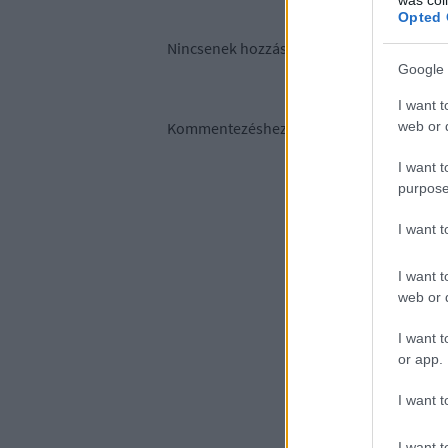
Opted 
Nincsenek hozzászólások.
Google 
I want t
web or d
Kommentezéshez
lépj be
, vagy
regisztrálj
!
I want t
purpose
I want 
I want t
web or d
I want t
or app.
I want t
I want t