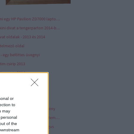
Ami egy HP Pavilion ZD7000 laptopból megmaradt az utókornak
Bikini divat a tengerparton 2014-ben
vat oldalak - 2013 és 2014
telmező oldal
 - egy befőttes üvegnyi
tim csirip 2013
tim csirip 2014
tim csirip 2015
pcsolat - Contact
sonal or
p archívum - képek 2012
ection to
épeslap hanglemez gyűjtemény
ou may
 personal
Komolyzenei hanglemez gyűjtemény
out of the
önyv - dokumentum katalógus
 downstream