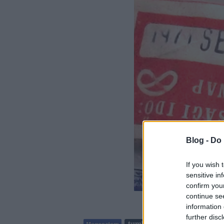
Blog -
Do 
If you wish 
sensitive in
confirm you
continue se
information 
further disc