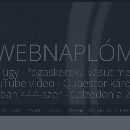
WEBNAPLÓ
r ügy - fogaskerekű vasút me
uTube video - Quaestor káro
óban 444-szer - Calzedonia 
KOW
1885
LP VINYL
SP VINYL
VINTAGE
ANTIK RETRO VINTAGE