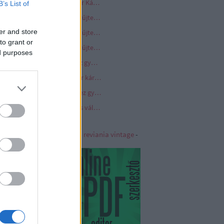
Kormányrendelet - a Quaestor Károsultak Kárrendezési Alapjához a kárrendezés iránti kérelem kormányablakon keresztül történő benyújtásáról
B’s List of
Long Play vinyl hanglemez gyűjtemény
er and store
Long Play vinyl hanglemez gyűjtemény 2. oldal
to grant or
Long Play vinyl hanglemez gyűjtemény 3. oldal
ed purposes
Medium Play vinyl hanglemez gyűjtemény
Quaestor törvény - a Quaestor károsultak kárrendezését biztosító követeléskezelő alap létrehozásáról
Standard Play vinyl hanglemez gyűjtemény
Villanymotor - egyenáramú és váltóáramú villanymotorok a cipős dobozban
iania - Vintage
|
reviania
-
reviania vintage
-
viania kerámia