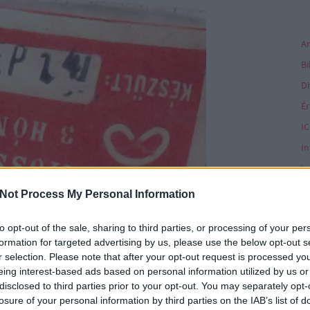
Di
Ér
IC
In
In
In
Not Process My Personal Information
Ka
to opt-out of the sale, sharing to third parties, or processing of your per
Ké
formation for targeted advertising by us, please use the below opt-out s
K
r selection. Please note that after your opt-out request is processed y
eing interest-based ads based on personal information utilized by us or
disclosed to third parties prior to your opt-out. You may separately opt-
K
losure of your personal information by third parties on the IAB’s list of
Szólj hozzá!
Tetszik