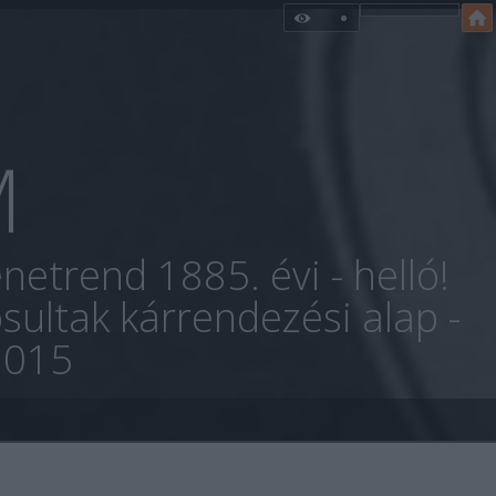
M
netrend 1885. évi - helló!
sultak kárrendezési alap -
2015