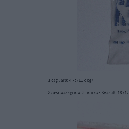
1 csg.. ára: 4 Ft /11 dkg/
Szavatossági idő: 3 hónap - Készült: 1971