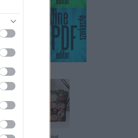
ikviás
zási relikvia – 100 éves bőrönd