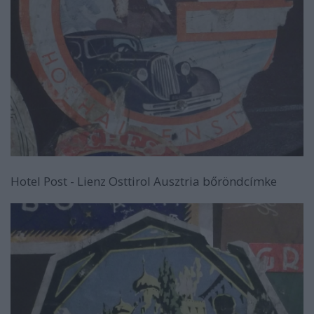
Hotel Post - Lienz Osttirol Ausztria bőröndcímke