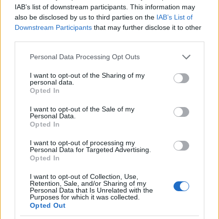
IAB’s list of downstream participants. This information may
also be disclosed by us to third parties on the
IAB’s List of
Downstream Participants
that may further disclose it to other
third parties.
Please note that this website/app uses one or more Google
Personal Data Processing Opt Outs
services and may gather and store information including but
Hotel Luna Bolzano bőrönd matrica
not limited to your visit or usage behaviour. You may click to
I want to opt-out of the Sharing of my
personal data.
grant or deny consent to Google and its third-party tags to
Opted In
use your data for below specified purposes in below Google
consent section.
I want to opt-out of the Sale of my
Personal Data.
Opted In
I want to opt-out of processing my
Personal Data for Targeted Advertising.
Opted In
I want to opt-out of Collection, Use,
Retention, Sale, and/or Sharing of my
Personal Data that Is Unrelated with the
Purposes for which it was collected.
Opted Out