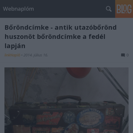
Webnaplóm
Bőröndcímke - antik utazóbőrönd
huszonöt bőröndcímke a fedél
lapján
linkNapló
•
2014. július 16.
0