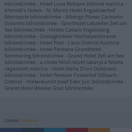
bőröndcímke - Hotel Luna Bolzano bőrönd matrica -
Ichmidt's Hotels - St. Moritz Hotel Engadinerhof
Metropole bőröndcímke - Albergo Ploner Carbonin
Dolomiti bőröndcímke - Sporthotel Lebzelter Zell am
See bőröndcímke - Hotels Cattani Engelsberg
bőröndcímke - Grossglockner Hochalpenstrasse
bőröndcímke - Hotel Post - Lienz Osttirol Ausztria
bőröndcímke - Hotel Panhans Grandhotel
Semmering bőröndcímke - Grand Hotel Zell am See
bőröndcímke - a címke felső részét takarja a felette
ragasztott matrica - Hotel Stella D'oro Dobbiaco
bőröndcímke - Hotel Pension Tirolerhof Dőlsach -
Osttirol - Höhenkurort Josef Eder Jun. bőröndcímke -
Grand Hotel Wiesler Graz bőröncímke.
Címkék:
Relikviás