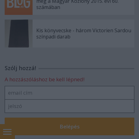
meg a Magyar Közlöny 2015. évi 60.
számában
Kis könyvecske - három Victorien Sardou
színpadi darab
Szólj hozzá!
A hozzászóláshoz be kell lépned!
Kapcsolat - Contact