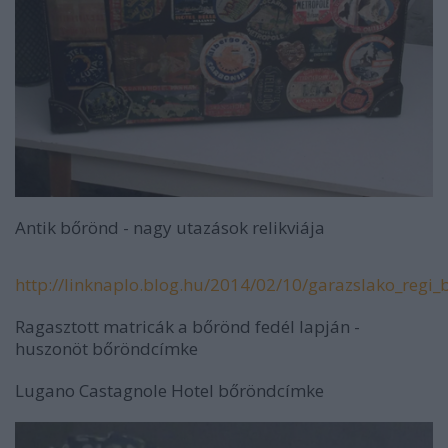
Antik bőrönd - nagy utazások relikviája
http://linknaplo.blog.hu/2014/02/10/garazslako_regi
Ragasztott matricák a bőrönd fedél lapján -
huszonöt bőröndcímke
Lugano Castagnole Hotel bőröndcímke