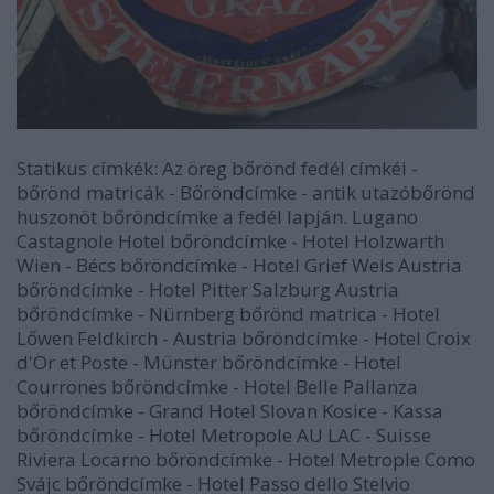
Statikus címkék: Az öreg bőrönd fedél címkéi -
bőrönd matricák - Bőröndcímke - antik utazóbőrönd
huszonöt bőröndcímke a fedél lapján. Lugano
Castagnole Hotel bőröndcímke - Hotel Holzwarth
Wien - Bécs bőröndcímke - Hotel Grief Wels Austria
bőröndcímke - Hotel Pitter Salzburg Austria
bőröndcímke - Nürnberg bőrönd matrica - Hotel
Lőwen Feldkirch - Austria bőröndcímke - Hotel Croix
d'Or et Poste - Münster bőröndcímke - Hotel
Courrones bőröndcímke - Hotel Belle Pallanza
bőröndcímke - Grand Hotel Slovan Kosice - Kassa
bőröndcímke - Hotel Metropole AU LAC - Suisse
Riviera Locarno bőröndcímke - Hotel Metrople Como
Svájc bőröndcímke - Hotel Passo dello Stelvio