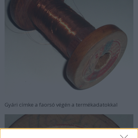
Gyári címke a faorsó végén a termékadatokkal