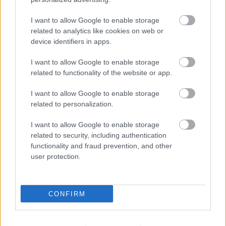
Címkék:
Relikviás
Fa spulni orsó régi orsó még fából műszaki
I want to allow Google to enable storage
relikvia
related to analytics like cookies on web or
device identifiers in apps.
I want to allow Google to enable storage
related to functionality of the website or app.
Ajánlott bejegyzések:
I want to allow Google to enable storage
related to personalization.
Kender hevederes kefe - nem kender
kefe, hevedere kender
I want to allow Google to enable storage
related to security, including authentication
functionality and fraud prevention, and other
user protection.
Fővárosi Autóbuszüzem relikvia -
vonalhálózati térkép 1965
CONFIRM
Goethe - Epigrammák és xéniák-ból egy