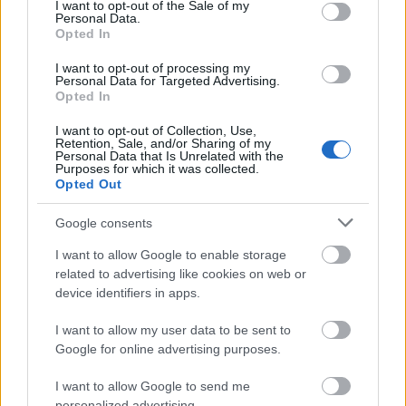
consent section.
I want to opt-out of the Sale of my
Personal Data.
Opted In
I want to opt-out of processing my
Personal Data for Targeted Advertising.
Opted In
I want to opt-out of Collection, Use,
Retention, Sale, and/or Sharing of my
Personal Data that Is Unrelated with the
Purposes for which it was collected.
Opted Out
Google consents
Statikus címkék: Fa spulni, orsó - régi orsó még fából
I want to allow Google to enable storage
műszaki relikvia - ipari relikvia - ipari emlék - a
related to advertising like cookies on web or
Magyar Kábel Művek régi rézhuzal faorsója -
device identifiers in apps.
Magyar Kábel Művek 0,12 mm-es rézhuzal faorsóra
csévélve - Gyári címke a faorsó végén a
I want to allow my user data to be sent to
termékadatokkal
Google for online advertising purposes.
I want to allow Google to send me
personalized advertising.