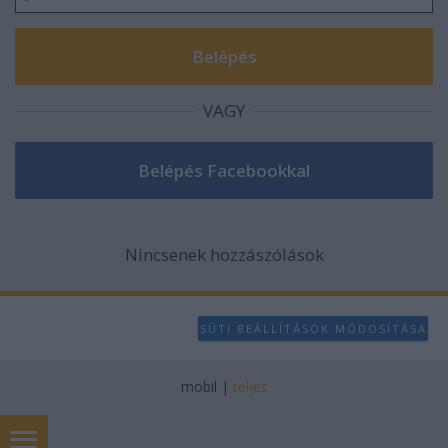
VAGY
Nincsenek hozzászólások
SÜTI BEÁLLÍTÁSOK MÓDOSÍTÁSA
mobil
|
teljes
Kapcsolat - Contact