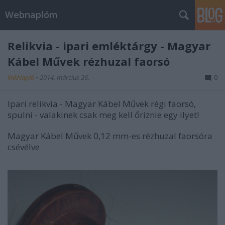
Webnaplóm
Relikvia - ipari emléktárgy - Magyar
Kábel Művek rézhuzal faorsó
linkNapló
•
2014. március 26.
0
Ipari relikvia - Magyar Kábel Művek régi faorsó,
spulni - valakinek csak meg kell őriznie egy ilyet!
Magyar Kábel Művek 0,12 mm-es rézhuzal faorsóra
csévélve